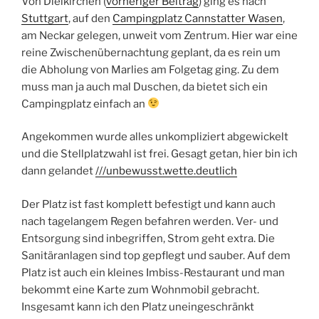
Von Dielkirchen (
vorheriger Beitrag
) ging es nach
Stuttgart
, auf den
Campingplatz Cannstatter Wasen
,
am Neckar gelegen, unweit vom Zentrum. Hier war eine
reine Zwischenübernachtung geplant, da es rein um
die Abholung von Marlies am Folgetag ging. Zu dem
muss man ja auch mal Duschen, da bietet sich ein
Campingplatz einfach an
Angekommen wurde alles unkompliziert abgewickelt
und die Stellplatzwahl ist frei. Gesagt getan, hier bin ich
dann gelandet
///unbewusst.wette.deutlich
Der Platz ist fast komplett befestigt und kann auch
nach tagelangem Regen befahren werden. Ver- und
Entsorgung sind inbegriffen, Strom geht extra. Die
Sanitäranlagen sind top gepflegt und sauber. Auf dem
Platz ist auch ein kleines Imbiss-Restaurant und man
bekommt eine Karte zum Wohnmobil gebracht.
Insgesamt kann ich den Platz uneingeschränkt