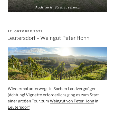
Auch hier ist Bürsti zu sehen …
VERÖFFENTLICHT
17. OKTOBER 2021
AM
Leutersdorf – Weingut Peter Hohn
Wiedermal unterwegs in Sachen Landvergnügen
(Achtung! Vignette erforderlich), ging es zum Start
einer großen Tour, zum
Weingut von Peter Hohn
in
Leutersdorf
.