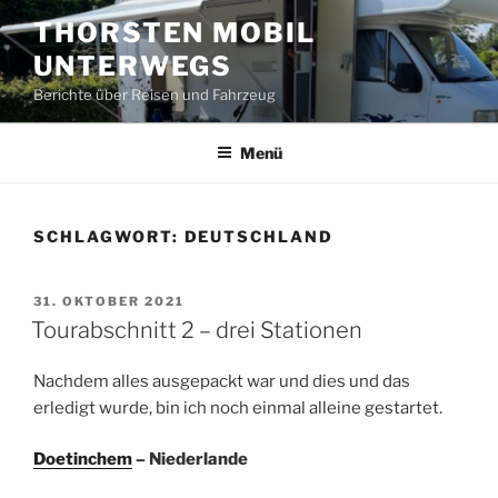
Zum
THORSTEN MOBIL
Inhalt
UNTERWEGS
springen
Berichte über Reisen und Fahrzeug
Menü
SCHLAGWORT:
DEUTSCHLAND
VERÖFFENTLICHT
31. OKTOBER 2021
AM
Tourabschnitt 2 – drei Stationen
Nachdem alles ausgepackt war und dies und das
erledigt wurde, bin ich noch einmal alleine gestartet.
Doetinchem
– Niederlande