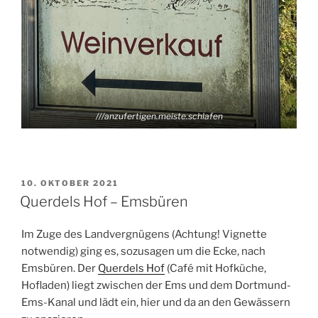
///anzufertigen.meiste.schlafen
VERÖFFENTLICHT
10. OKTOBER 2021
AM
Querdels Hof – Emsbüren
Im Zuge des Landvergnügens (Achtung! Vignette
notwendig) ging es, sozusagen um die Ecke, nach
Emsbüren. Der
Querdels Hof
(Café mit Hofküche,
Hofladen) liegt zwischen der Ems und dem Dortmund-
Ems-Kanal und lädt ein, hier und da an den Gewässern