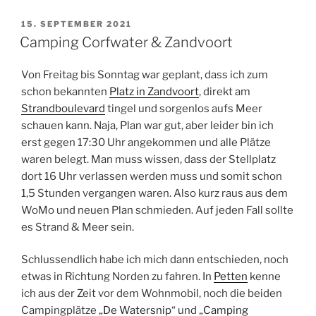
VERÖFFENTLICHT
15. SEPTEMBER 2021
AM
Camping Corfwater & Zandvoort
Von Freitag bis Sonntag war geplant, dass ich zum
schon bekannten
Platz in Zandvoort
, direkt am
Strandboulevard
tingel und sorgenlos aufs Meer
schauen kann. Naja, Plan war gut, aber leider bin ich
erst gegen 17:30 Uhr angekommen und alle Plätze
waren belegt. Man muss wissen, dass der Stellplatz
dort 16 Uhr verlassen werden muss und somit schon
1,5 Stunden vergangen waren. Also kurz raus aus dem
WoMo und neuen Plan schmieden. Auf jeden Fall sollte
es Strand & Meer sein.
Schlussendlich habe ich mich dann entschieden, noch
etwas in Richtung Norden zu fahren. In
Petten
kenne
ich aus der Zeit vor dem Wohnmobil, noch die beiden
Campingplätze „
De Watersnip
“ und „
Camping