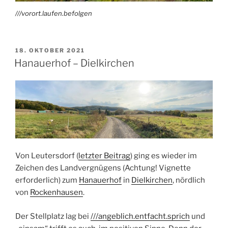
///vorort.laufen.befolgen
VERÖFFENTLICHT
18. OKTOBER 2021
AM
Hanauerhof – Dielkirchen
Von Leutersdorf (
letzter Beitrag
) ging es wieder im
Zeichen des Landvergnügens (Achtung! Vignette
erforderlich) zum
Hanauerhof
in
Dielkirchen
, nördlich
von
Rockenhausen
.
Der Stellplatz lag bei
///angeblich.entfacht.sprich
und