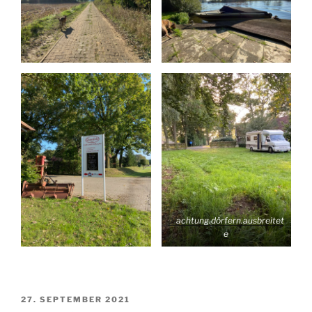
///
achtung.dörfern.ausbreitet
e
VERÖFFENTLICHT
27. SEPTEMBER 2021