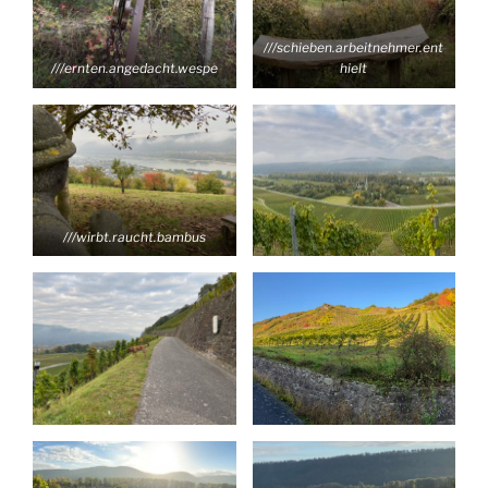
///schieben.arbeitnehmer.ent
///ernten.angedacht.wespe
hielt
///wirbt.raucht.bambus