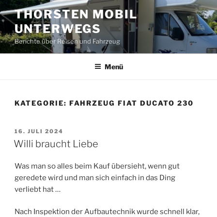
Zum
THORSTEN MOBIL
Inhalt
UNTERWEGS
springen
Berichte über Reisen und Fahrzeug
Menü
KATEGORIE:
FAHRZEUG FIAT DUCATO 230
VERÖFFENTLICHT
16. JULI 2024
AM
Willi braucht Liebe
Was man so alles beim Kauf übersieht, wenn gut
geredete wird und man sich einfach in das Ding
verliebt hat …
Nach Inspektion der Aufbautechnik wurde schnell klar,