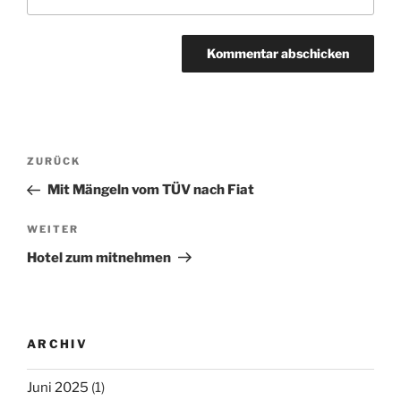
Beitragsnavigation
ZURÜCK
Vorheriger
Beitrag
Mit Mängeln vom TÜV nach Fiat
WEITER
Nächster
Beitrag
Hotel zum mitnehmen
ARCHIV
Juni 2025
(1)