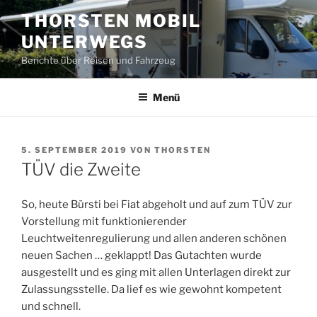
Zum
THORSTEN MOBIL
Inhalt
UNTERWEGS
springen
Berichte über Reisen und Fahrzeug
Menü
VERÖFFENTLICHT
5. SEPTEMBER 2019
VON
THORSTEN
AM
TÜV die Zweite
So, heute Bürsti bei Fiat abgeholt und auf zum TÜV zur
Vorstellung mit funktionierender
Leuchtweitenregulierung und allen anderen schönen
neuen Sachen … geklappt! Das Gutachten wurde
ausgestellt und es ging mit allen Unterlagen direkt zur
Zulassungsstelle. Da lief es wie gewohnt kompetent
und schnell.