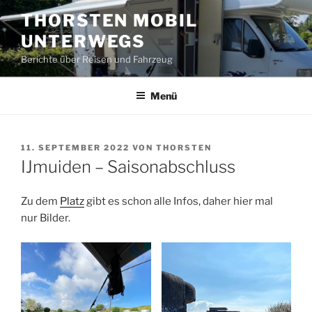
Zum
THORSTEN MOBIL
Inhalt
UNTERWEGS
springen
Berichte über Reisen und Fahrzeug
Menü
VERÖFFENTLICHT
11. SEPTEMBER 2022
VON
THORSTEN
AM
IJmuiden – Saisonabschluss
Zu dem
Platz
gibt es schon alle Infos, daher hier mal
nur Bilder.