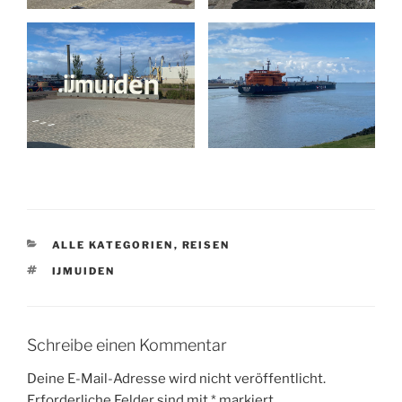
KATEGORIEN
ALLE KATEGORIEN
,
REISEN
SCHLAGWÖRTER
IJMUIDEN
Schreibe einen Kommentar
Deine E-Mail-Adresse wird nicht veröffentlicht.
Erforderliche Felder sind mit
*
markiert