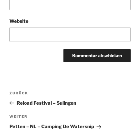
Website
Beitragsnavigation
ZURÜCK
Vorheriger
Beitrag
Reload Festival – Sulingen
WEITER
Nächster
Beitrag
Petten – NL – Camping De Watersnip