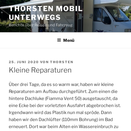
Zum
THORSTEN MOBIL
Inhalt
UNTERWEGS
springen
Berichte über Reisen und Fahrzeug
Menü
VERÖFFENTLICHT
25. JUNI 2020
VON
THORSTEN
AM
Kleine Reparaturen
Über drei Tage, da es so warm war, haben wir kleine
Reparaturen am Aufbau durchgeführt. Zum einen die
hintere Dachluke (Fiamma Vent 50) ausgetauscht, da
eine Ecke bei der vorletzten Ausfahrt abgebrochen ist.
Irgendwann wird das Plastik nun mal spröde. Dann
haben wir den Dachlüfter (110mm Bohrung) im Bad
erneuert. Dort war beim Alten ein Wassereinbruch zu