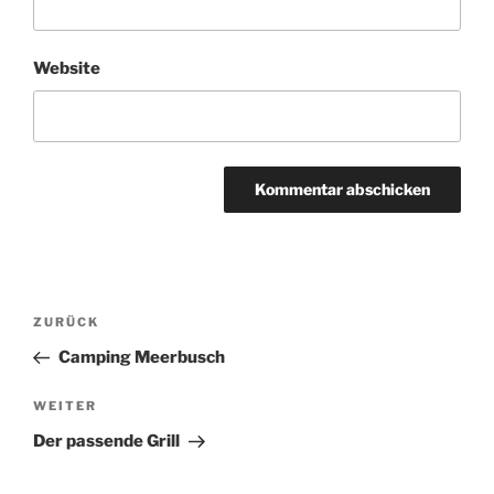
Website
Beitragsnavigation
ZURÜCK
Vorheriger
Beitrag
Camping Meerbusch
WEITER
Nächster
Beitrag
Der passende Grill