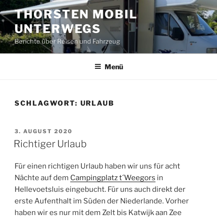
Zum
THORSTEN MOBIL
Inhalt
UNTERWEGS
springen
Berichte über Reisen und Fahrzeug
Menü
SCHLAGWORT:
URLAUB
VERÖFFENTLICHT
3. AUGUST 2020
AM
Richtiger Urlaub
Für einen richtigen Urlaub haben wir uns für acht
Nächte auf dem
Campingplatz t´Weegors
in
Hellevoetsluis eingebucht. Für uns auch direkt der
erste Aufenthalt im Süden der Niederlande. Vorher
haben wir es nur mit dem Zelt bis Katwijk aan Zee