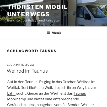
Zum
THORSTEN MOBIL
Inhalt
UNTERWEGS
springen
Berichte über Reisen und Fahrzeug
Menü
SCHLAGWORT:
TAUNUS
VERÖFFENTLICHT
17. APRIL 2022
AM
Weilrod im Taunus
Auf in den Taunus! Es ging in das Örtchen
Weilrod
im
Weiltal. Dort fließt die Weil, die sich ihren Weg bis zur
Lahn
sucht. Genau an der Weil liegt das
Taunus
Mobilcamp
und bietet eine entsprechende
Geräuschkulisse, ausgehen vom fließenden Wasser.