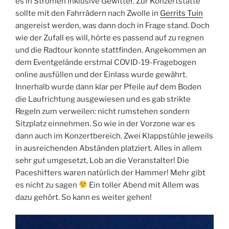
es in Strömen inklusive Gewitter. Zur Konzertstätte
sollte mit den Fahrrädern nach Zwolle in
Gerrits Tuin
angereist werden, was dann doch in Frage stand. Doch
wie der Zufall es will, hörte es passend auf zu regnen
und die Radtour konnte stattfinden. Angekommen an
dem Eventgelände erstmal COVID-19-Fragebogen
online ausfüllen und der Einlass wurde gewährt.
Innerhalb wurde dann klar per Pfeile auf dem Boden
die Laufrichtung ausgewiesen und es gab strikte
Regeln zum verweilen: nicht rumstehen sondern
Sitzplatz einnehmen. So wie in der Vorzone war es
dann auch im Konzertbereich. Zwei Klappstühle jeweils
in ausreichenden Abständen platziert. Alles in allem
sehr gut umgesetzt, Lob an die Veranstalter! Die
Paceshifters waren natürlich der Hammer! Mehr gibt
es nicht zu sagen
Ein toller Abend mit Allem was
dazu gehört. So kann es weiter gehen!