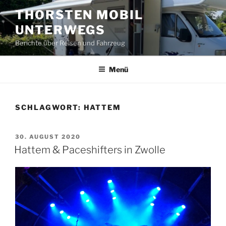
Zum
THORSTEN MOBIL
Inhalt
UNTERWEGS
springen
Berichte über Reisen und Fahrzeug
Menü
SCHLAGWORT:
HATTEM
VERÖFFENTLICHT
30. AUGUST 2020
AM
Hattem & Paceshifters in Zwolle