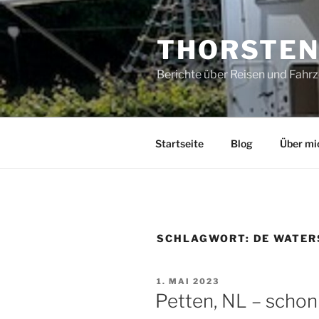
Zum
Inhalt
THORSTEN
springen
Berichte über Reisen und Fahr
Startseite
Blog
Über mi
SCHLAGWORT:
DE WATER
VERÖFFENTLICHT
1. MAI 2023
AM
Petten, NL – schon 