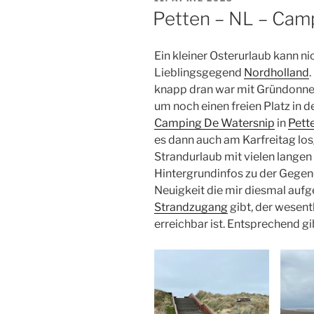
AM
Petten – NL – Cam
Ein kleiner Osterurlaub kann ni
Lieblingsgegend
Nordholland
knapp dran war mit Gründonne
um noch einen freien Platz in
Camping De Watersnip
in
Pett
es dann auch am Karfreitag los
Strandurlaub mit vielen lange
Hintergrundinfos zu der Gegen
Neuigkeit die mir diesmal aufge
Strandzugang
gibt, der wesen
erreichbar ist. Entsprechend g