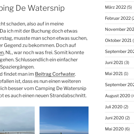
ping De Watersnip
März 2022
(5)
Februar 2022
(
cht schaden, also auf in meine
November 202
. Da ich mit der Buchung doch etwas
rstag, musste man schon etwas suchen,
Oktober 2021
(
 der Gegend zu bekommen. Doch auf
September 20
en
, NL, war noch was frei. Somit konnte
gehen. Schlussendlich ein einfacher
Juni 2021
(3)
n Spaziergängen.
Mai 2021
(1)
d findet man im
Beitrag Corfwater
.
fallen ist, dass es nun einen weiteren
September 20
tlich besser vom Camping De Watersnip
ibt es auch einen neuen Strandabschnitt.
August 2020
(
Juli 2020
(2)
Juni 2020
(2)
Mai 2020
(6)