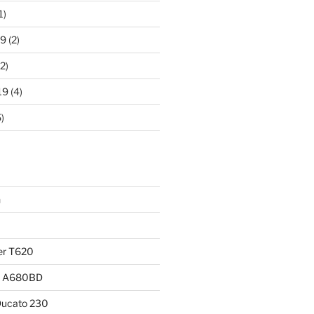
1)
19
(2)
2)
19
(4)
)
n
er T620
ia A680BD
Ducato 230