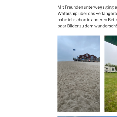
Mit Freunden unterwegs ging e
Watersnip
über das verlängert
habe ich schon in anderen Beit
paar Bilder zu dem wunderschö