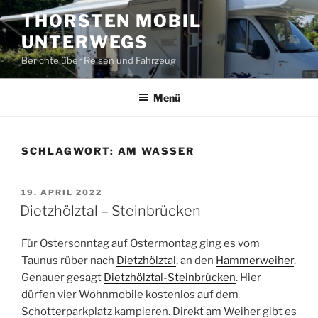
Zum
THORSTEN MOBIL
Inhalt
UNTERWEGS
springen
Berichte über Reisen und Fahrzeug
Menü
SCHLAGWORT:
AM WASSER
VERÖFFENTLICHT
19. APRIL 2022
AM
Dietzhölztal – Steinbrücken
Für Ostersonntag auf Ostermontag ging es vom
Taunus rüber nach
Dietzhölztal
, an den
Hammerweiher
.
Genauer gesagt
Dietzhölztal-Steinbrücken
. Hier
dürfen vier Wohnmobile kostenlos auf dem
Schotterparkplatz kampieren. Direkt am Weiher gibt es