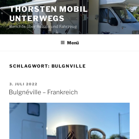
Zum
THORSTEN MOBIL
Inhalt
UNTERWEGS
springen
Berichte über Reisen und Fahrzeug
Menü
SCHLAGWORT:
BULGNVILLE
VERÖFFENTLICHT
3. JULI 2022
AM
Bulgnéville – Frankreich